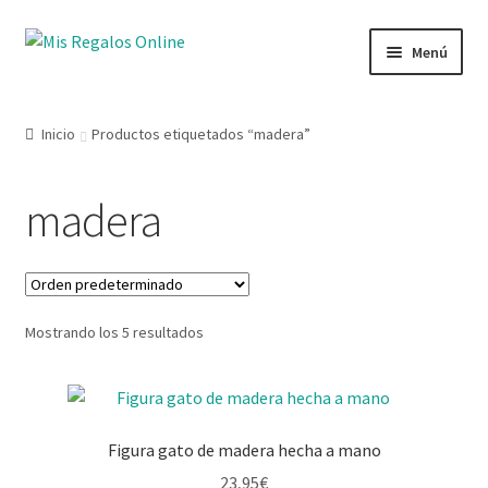
Menú
Tienda
Inicio
Productos etiquetados “madera”
Productos
madera
Secciones
Ofertas
Mostrando los 5 resultados
Novedades
Lista de deseos
Figura gato de madera hecha a mano
Mi cuenta
23,95
€