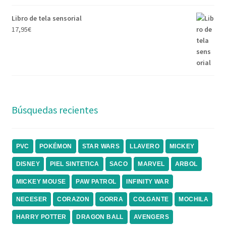
Libro de tela sensorial
17,95
€
Búsquedas recientes
PVC
POKÉMON
STAR WARS
LLAVERO
MICKEY
DISNEY
PIEL SINTETICA
SACO
MARVEL
ARBOL
MICKEY MOUSE
PAW PATROL
INFINITY WAR
NECESER
CORAZON
GORRA
COLGANTE
MOCHILA
HARRY POTTER
DRAGON BALL
AVENGERS