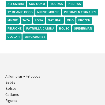
ALFOMBRA
SON GOKU
FIGURAS
PIEDRAS
TY BEANIE BOOS
MINNIE MOUSE
PIEDRAS NATURALES
MINNIE
TAZA
LONA
NATURAL
MUG
FROZEN
PELUCHE
PATRULLA CANINA
BOLSO
SPIDERMAN
COLLAR
VENGADORES
Alfombras y Felpudos
Bebés
Bolsos
Collares
Figuras