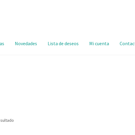
as
Novedades
Lista de deseos
Mi cuenta
Contac
esultado