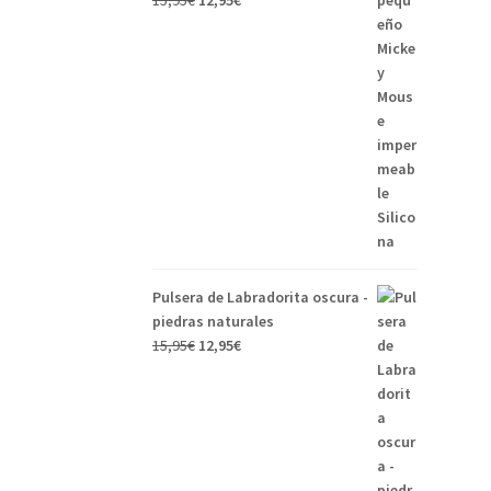
15,95
€
12,95
€
Pulsera de Labradorita oscura -
piedras naturales
15,95
€
12,95
€