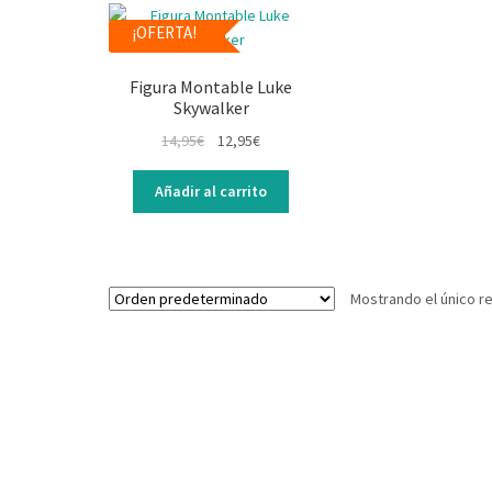
¡OFERTA!
Figura Montable Luke
Skywalker
14,95
€
12,95
€
Añadir al carrito
Mostrando el único r