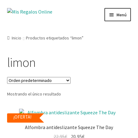
Menú
Tienda
Inicio
Productos etiquetados “limon”
Productos
limon
Secciones
Ofertas
Mostrando el único resultado
Novedades
Lista de deseos
¡OFERTA!
Alfombra antideslizante Squeeze The Day
Mi cuenta
22,95
€
20,95
€