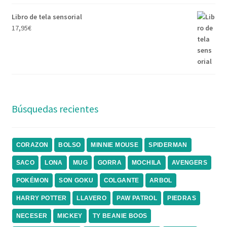
Libro de tela sensorial
17,95
€
Búsquedas recientes
CORAZON
BOLSO
MINNIE MOUSE
SPIDERMAN
SACO
LONA
MUG
GORRA
MOCHILA
AVENGERS
POKÉMON
SON GOKU
COLGANTE
ARBOL
HARRY POTTER
LLAVERO
PAW PATROL
PIEDRAS
NECESER
MICKEY
TY BEANIE BOOS