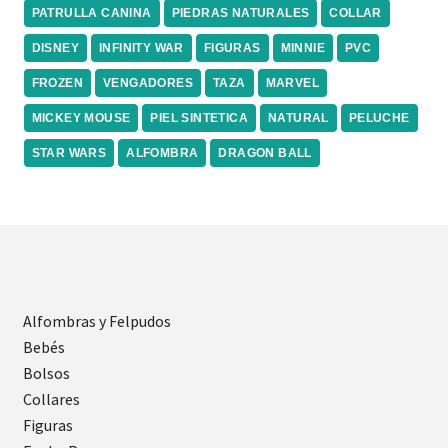
PATRULLA CANINA
PIEDRAS NATURALES
COLLAR
DISNEY
INFINITY WAR
FIGURAS
MINNIE
PVC
FROZEN
VENGADORES
TAZA
MARVEL
MICKEY MOUSE
PIEL SINTETICA
NATURAL
PELUCHE
STAR WARS
ALFOMBRA
DRAGON BALL
Alfombras y Felpudos
Bebés
Bolsos
Collares
Figuras