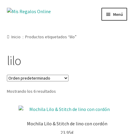
Menú
Tienda
Inicio
Productos etiquetados “lilo”
Productos
lilo
Secciones
Ofertas
Mostrando los 6 resultados
Novedades
Lista de deseos
Mochila Lilo & Stitch de lino con cordón
Mi cuenta
23,95
€