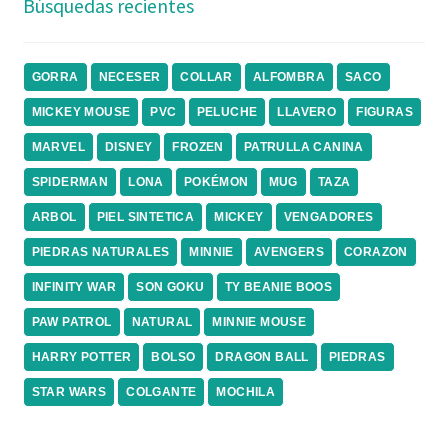
Búsquedas recientes
GORRA
NECESER
COLLAR
ALFOMBRA
SACO
MICKEY MOUSE
PVC
PELUCHE
LLAVERO
FIGURAS
MARVEL
DISNEY
FROZEN
PATRULLA CANINA
SPIDERMAN
LONA
POKÉMON
MUG
TAZA
ARBOL
PIEL SINTETICA
MICKEY
VENGADORES
PIEDRAS NATURALES
MINNIE
AVENGERS
CORAZON
INFINITY WAR
SON GOKU
TY BEANIE BOOS
PAW PATROL
NATURAL
MINNIE MOUSE
HARRY POTTER
BOLSO
DRAGON BALL
PIEDRAS
STAR WARS
COLGANTE
MOCHILA