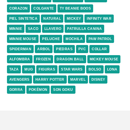
CORAZON
COLGANTE
TY BEANIE BOOS
PIEL SINTETICA
NATURAL
MICKEY
INFINITY WAR
MINNIE
SACO
LLAVERO
PATRULLA CANINA
MINNIE MOUSE
PELUCHE
MOCHILA
PAW PATROL
SPIDERMAN
ARBOL
PIEDRAS
PVC
COLLAR
ALFOMBRA
FROZEN
DRAGON BALL
MICKEY MOUSE
TAZA
MUG
FIGURAS
STAR WARS
BOLSO
LONA
AVENGERS
HARRY POTTER
MARVEL
DISNEY
GORRA
POKÉMON
SON GOKU