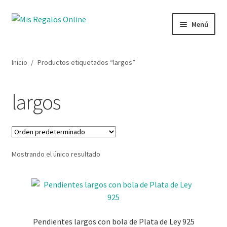
Menú
Tienda
Inicio
/
Productos etiquetados “largos”
Productos
largos
Secciones
Ofertas
Mostrando el único resultado
Novedades
Lista de deseos
Mi cuenta
Pendientes largos con bola de Plata de Ley 925