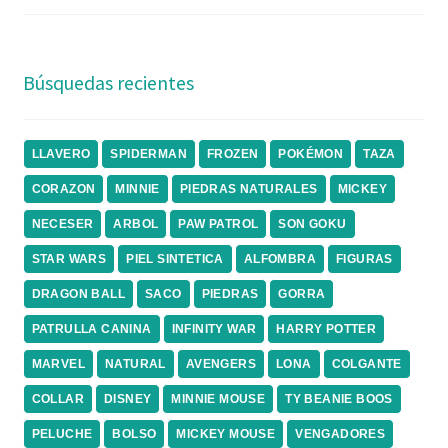
Búsquedas recientes
LLAVERO
SPIDERMAN
FROZEN
POKÉMON
TAZA
CORAZON
MINNIE
PIEDRAS NATURALES
MICKEY
NECESER
ARBOL
PAW PATROL
SON GOKU
STAR WARS
PIEL SINTETICA
ALFOMBRA
FIGURAS
DRAGON BALL
SACO
PIEDRAS
GORRA
PATRULLA CANINA
INFINITY WAR
HARRY POTTER
MARVEL
NATURAL
AVENGERS
LONA
COLGANTE
COLLAR
DISNEY
MINNIE MOUSE
TY BEANIE BOOS
PELUCHE
BOLSO
MICKEY MOUSE
VENGADORES