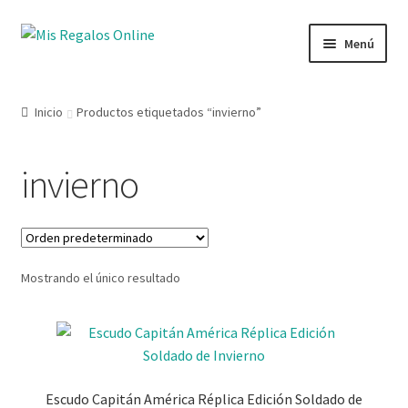
Menú
Tienda
Inicio
Productos etiquetados “invierno”
Productos
invierno
Secciones
Ofertas
Mostrando el único resultado
Novedades
Lista de deseos
Mi cuenta
Escudo Capitán América Réplica Edición Soldado de