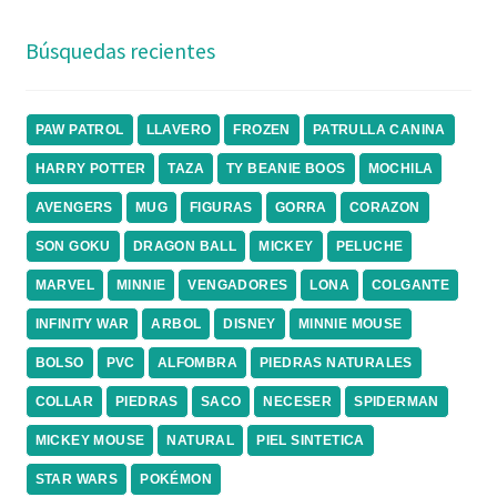
Búsquedas recientes
PAW PATROL
LLAVERO
FROZEN
PATRULLA CANINA
HARRY POTTER
TAZA
TY BEANIE BOOS
MOCHILA
AVENGERS
MUG
FIGURAS
GORRA
CORAZON
SON GOKU
DRAGON BALL
MICKEY
PELUCHE
MARVEL
MINNIE
VENGADORES
LONA
COLGANTE
INFINITY WAR
ARBOL
DISNEY
MINNIE MOUSE
BOLSO
PVC
ALFOMBRA
PIEDRAS NATURALES
COLLAR
PIEDRAS
SACO
NECESER
SPIDERMAN
MICKEY MOUSE
NATURAL
PIEL SINTETICA
STAR WARS
POKÉMON