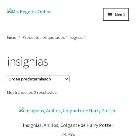
Menú
Tienda
Inicio
/
Productos etiquetados “insignias”
Productos
insignias
Secciones
Ofertas
Mostrando los 2 resultados
Novedades
Lista de deseos
Insignias, Anillos, Colgante de Harry Potter
Mi cuenta
24,95
€