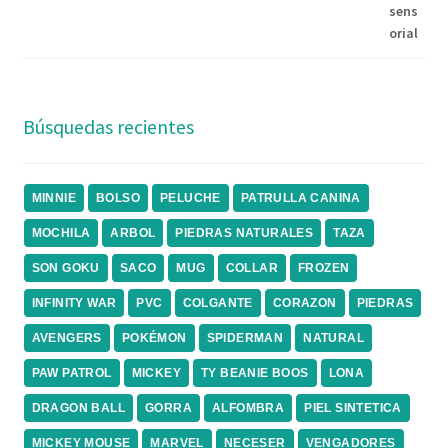
Búsquedas recientes
MINNIE
BOLSO
PELUCHE
PATRULLA CANINA
MOCHILA
ARBOL
PIEDRAS NATURALES
TAZA
SON GOKU
SACO
MUG
COLLAR
FROZEN
INFINITY WAR
PVC
COLGANTE
CORAZON
PIEDRAS
AVENGERS
POKÉMON
SPIDERMAN
NATURAL
PAW PATROL
MICKEY
TY BEANIE BOOS
LONA
DRAGON BALL
GORRA
ALFOMBRA
PIEL SINTETICA
MICKEY MOUSE
MARVEL
NECESER
VENGADORES