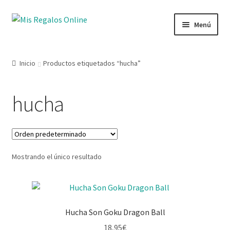
Menú
Tienda
Inicio
Productos etiquetados “hucha”
Productos
hucha
Secciones
Ofertas
Mostrando el único resultado
Novedades
Lista de deseos
Hucha Son Goku Dragon Ball
Mi cuenta
18,95
€