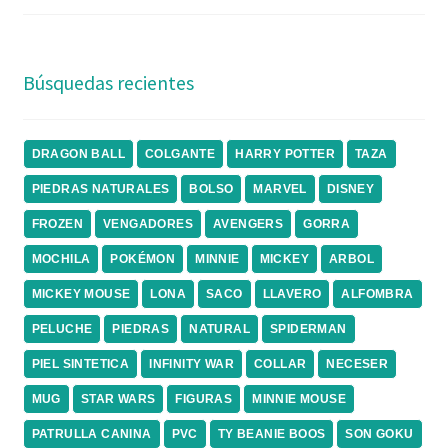
Búsquedas recientes
DRAGON BALL
COLGANTE
HARRY POTTER
TAZA
PIEDRAS NATURALES
BOLSO
MARVEL
DISNEY
FROZEN
VENGADORES
AVENGERS
GORRA
MOCHILA
POKÉMON
MINNIE
MICKEY
ARBOL
MICKEY MOUSE
LONA
SACO
LLAVERO
ALFOMBRA
PELUCHE
PIEDRAS
NATURAL
SPIDERMAN
PIEL SINTETICA
INFINITY WAR
COLLAR
NECESER
MUG
STAR WARS
FIGURAS
MINNIE MOUSE
PATRULLA CANINA
PVC
TY BEANIE BOOS
SON GOKU