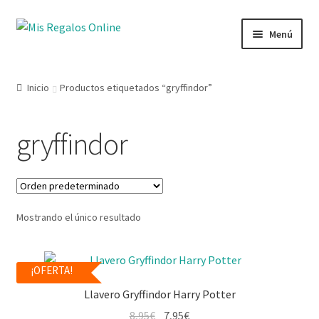
Menú
Tienda
Inicio
Productos etiquetados “gryffindor”
Productos
gryffindor
Secciones
Ofertas
Mostrando el único resultado
Novedades
Lista de deseos
¡OFERTA!
Llavero Gryffindor Harry Potter
Mi cuenta
8,95
€
7,95
€