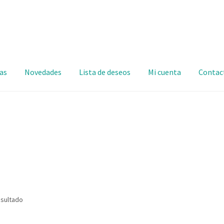
as
Novedades
Lista de deseos
Mi cuenta
Contac
esultado