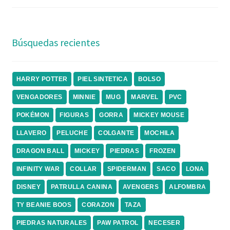
Búsquedas recientes
HARRY POTTER
PIEL SINTETICA
BOLSO
VENGADORES
MINNIE
MUG
MARVEL
PVC
POKÉMON
FIGURAS
GORRA
MICKEY MOUSE
LLAVERO
PELUCHE
COLGANTE
MOCHILA
DRAGON BALL
MICKEY
PIEDRAS
FROZEN
INFINITY WAR
COLLAR
SPIDERMAN
SACO
LONA
DISNEY
PATRULLA CANINA
AVENGERS
ALFOMBRA
TY BEANIE BOOS
CORAZON
TAZA
PIEDRAS NATURALES
PAW PATROL
NECESER