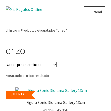
Menú
Tienda
Inicio
Productos etiquetados “erizo”
Productos
erizo
Secciones
Ofertas
Mostrando el único resultado
Novedades
Lista de deseos
¡OFERTA!
Figura Sonic Diorama Gallery 13cm
Mi cuenta
49,95
€
45,95
€