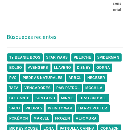
Búsquedas recientes
TY BEANIE BOOS
STAR WARS
PELUCHE
SPIDERMAN
BOLSO
AVENGERS
LLAVERO
DISNEY
GORRA
PVC
PIEDRAS NATURALES
ARBOL
NECESER
TAZA
VENGADORES
PAW PATROL
MOCHILA
COLGANTE
SON GOKU
MINNIE
DRAGON BALL
SACO
PIEDRAS
INFINITY WAR
HARRY POTTER
POKÉMON
MARVEL
FROZEN
ALFOMBRA
MICKEY MOUSE
LONA
PATRULLA CANINA
CORAZON