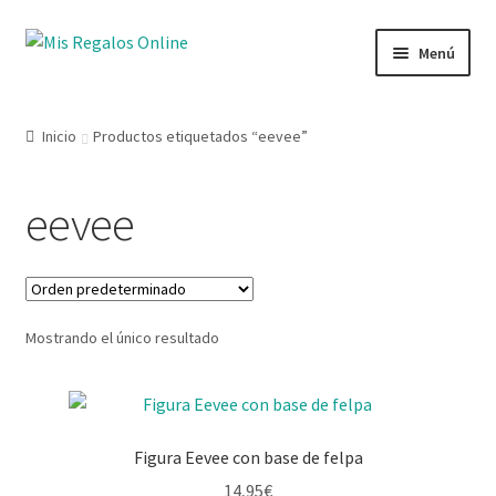
Menú
Tienda
Inicio
Productos etiquetados “eevee”
Productos
eevee
Secciones
Ofertas
Mostrando el único resultado
Novedades
Lista de deseos
Figura Eevee con base de felpa
Mi cuenta
14,95
€