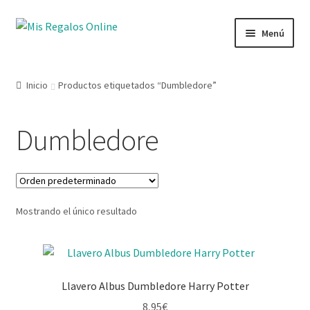
Menú
Tienda
Inicio
Productos etiquetados “Dumbledore”
Productos
Dumbledore
Secciones
Ofertas
Mostrando el único resultado
Novedades
Lista de deseos
Llavero Albus Dumbledore Harry Potter
Mi cuenta
8,95
€