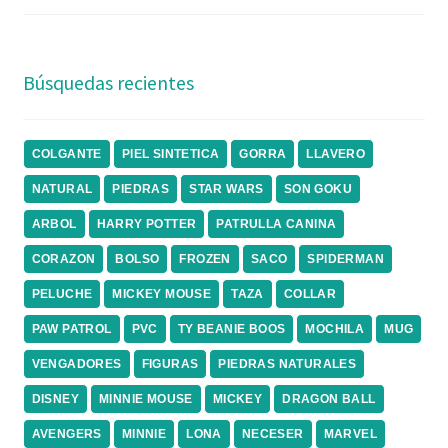
Búsquedas recientes
COLGANTE
PIEL SINTETICA
GORRA
LLAVERO
NATURAL
PIEDRAS
STAR WARS
SON GOKU
ARBOL
HARRY POTTER
PATRULLA CANINA
CORAZON
BOLSO
FROZEN
SACO
SPIDERMAN
PELUCHE
MICKEY MOUSE
TAZA
COLLAR
PAW PATROL
PVC
TY BEANIE BOOS
MOCHILA
MUG
VENGADORES
FIGURAS
PIEDRAS NATURALES
DISNEY
MINNIE MOUSE
MICKEY
DRAGON BALL
AVENGERS
MINNIE
LONA
NECESER
MARVEL