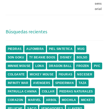
Búsquedas recientes
PIEDRAS
ALFOMBRA
PIEL SINTETICA
MUG
SON GOKU
TY BEANIE BOOS
DISNEY
BOLSO
MINNIE MOUSE
LONA
DRAGON BALL
FROZEN
PVC
COLGANTE
MICKEY MOUSE
FIGURAS
NECESER
INFINITY WAR
AVENGERS
SPIDERMAN
TAZA
PATRULLA CANINA
COLLAR
PIEDRAS NATURALES
CORAZON
MARVEL
ARBOL
MOCHILA
MICKEY
PELUCHE
SACO
VENGADORES
LLAVERO