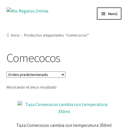
Menú
Tienda
Inicio
Productos etiquetados “Comecocos”
Productos
Comecocos
Secciones
Ofertas
Mostrando el único resultado
Novedades
Lista de deseos
Mi cuenta
Taza Comecocos cambia con temperatura 350ml