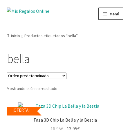
Menú
Tienda
Inicio
Productos etiquetados “bella”
Productos
bella
Secciones
Ofertas
Mostrando el único resultado
Novedades
Lista de deseos
¡OFERTA!
Taza 3D Chip La Bella y la Bestia
Mi cuenta
16,95
€
13,95
€