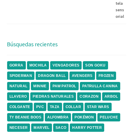
Búsquedas recientes
GORRA
MOCHILA
VENGADORES
SON GOKU
SPIDERMAN
DRAGON BALL
AVENGERS
FROZEN
NATURAL
MINNIE
PAW PATROL
PATRULLA CANINA
LLAVERO
PIEDRAS NATURALES
CORAZON
ARBOL
COLGANTE
PVC
TAZA
COLLAR
STAR WARS
TY BEANIE BOOS
ALFOMBRA
POKÉMON
PELUCHE
NECESER
MARVEL
SACO
HARRY POTTER