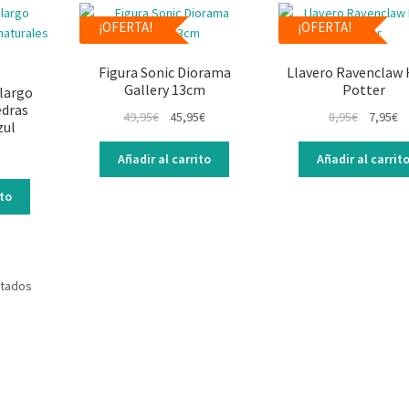
¡OFERTA!
¡OFERTA!
Figura Sonic Diorama
Llavero Ravenclaw 
Gallery 13cm
Potter
largo
edras
49,95
€
45,95
€
8,95
€
7,95
€
zul
Añadir al carrito
Añadir al carrit
ito
ltados