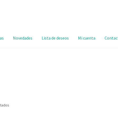
as
Novedades
Lista de deseos
Mi cuenta
Contac
ltados