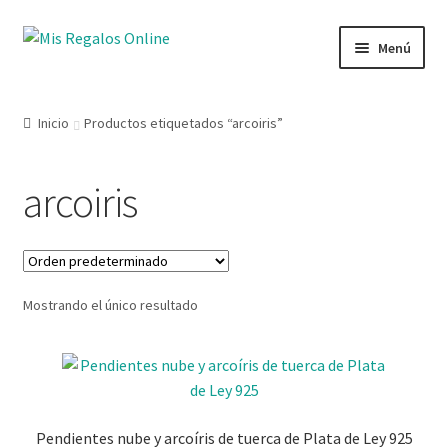
Menú
Tienda
Inicio
Productos etiquetados “arcoiris”
Productos
arcoiris
Secciones
Ofertas
Mostrando el único resultado
Novedades
Lista de deseos
Mi cuenta
Pendientes nube y arcoíris de tuerca de Plata de Ley 925