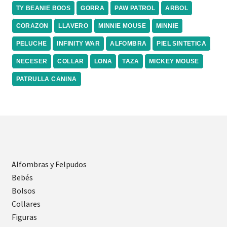
TY BEANIE BOOS
GORRA
PAW PATROL
ARBOL
CORAZON
LLAVERO
MINNIE MOUSE
MINNIE
PELUCHE
INFINITY WAR
ALFOMBRA
PIEL SINTETICA
NECESER
COLLAR
LONA
TAZA
MICKEY MOUSE
PATRULLA CANINA
Alfombras y Felpudos
Bebés
Bolsos
Collares
Figuras