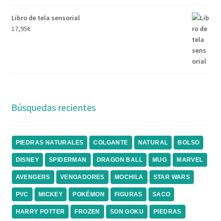
Libro de tela sensorial
17,95
€
Búsquedas recientes
PIEDRAS NATURALES
COLGANTE
NATURAL
BOLSO
DISNEY
SPIDERMAN
DRAGON BALL
MUG
MARVEL
AVENGERS
VENGADORES
MOCHILA
STAR WARS
PVC
MICKEY
POKÉMON
FIGURAS
SACO
HARRY POTTER
FROZEN
SON GOKU
PIEDRAS