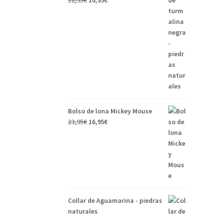
12,95
€
10,95
€
Bolso de lona Mickey Mouse
23,95
€
16,95
€
Collar de Aguamarina - piedras
naturales