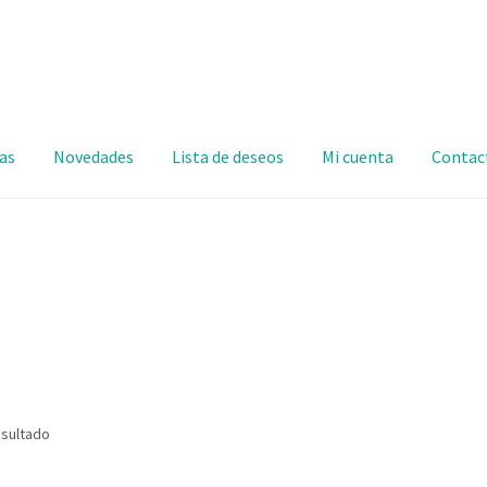
as
Novedades
Lista de deseos
Mi cuenta
Contac
esultado